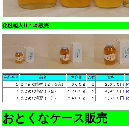
化粧箱入り１本販売
商品番号
品名
内容量
入数
価格
１
まじめな蜂蜜（２．５合）
６００ｇ
１
２
,
６５０円
２
まじめな蜂蜜（５合）
１２００ｇ
１
４
,
９５０円
３
まじめな蜂蜜（一升）
２４００ｇ
１
９
,
５５０円
おとくなケース販売