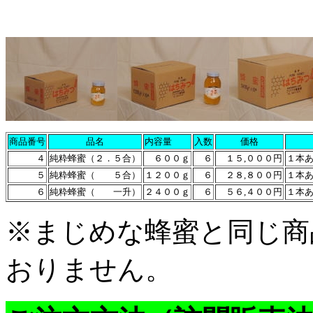
商品番号
品名
内容量
入数
価格
４
純粋蜂蜜（２．５合）
６００ｇ
６
１５
,
０００円
１本
５
純粋蜂蜜（ ５合）
１２００ｇ
６
２８
,
８００円
１本
６
純粋蜂蜜（ 一升）
２４００ｇ
６
５６
,
４００円
１本
※まじめな蜂蜜と同じ商
おりません。